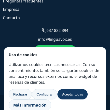
Preguntas frecuentes
Empresa
Contacto
637 822 394
info@linguavox.es
Enviar WhatsApp
Uso de cookies
Solicitar presupuesto
Utilizamos cookies técnicas necesarias. Con su
consentimiento, también se cargarán cookies de
analítica y recursos externos como el widget de
reseñas de clientes.
+44 20 3808 7685
|
+33 488 920 537
|
637 822 394
|
+1 347 493 3907
Rechazar
Configurar
Aceptar todas
© 2026 LinguaVox, S.L. Todos los derechos reservados.
Más información
Aviso legal, política de privacidad y cookies
·